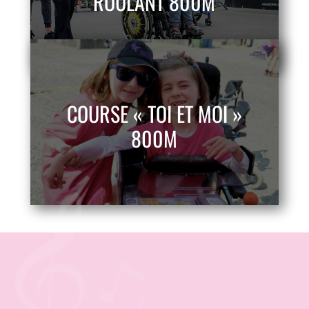
ROULANT 800M
COURSE « TOI ET MOI »
800M