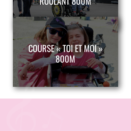
ROULANT 800M
COURSE « TOI ET MOI »
800M