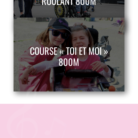
ROULANT 800M
COURSE « TOI ET MOI »
800M