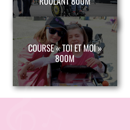
ROULANT 800M
COURSE « TOI ET MOI »
800M