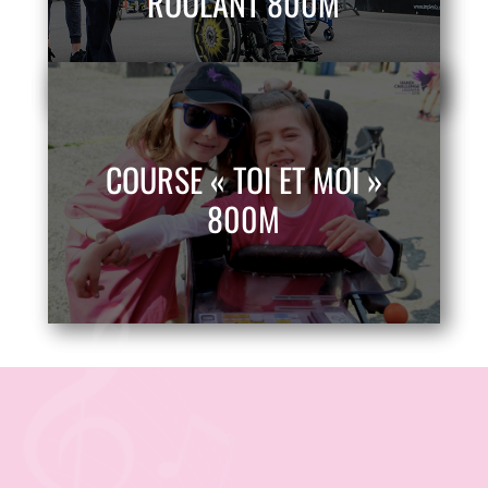
ROULANT 800M
COURSE « TOI ET MOI »
800M