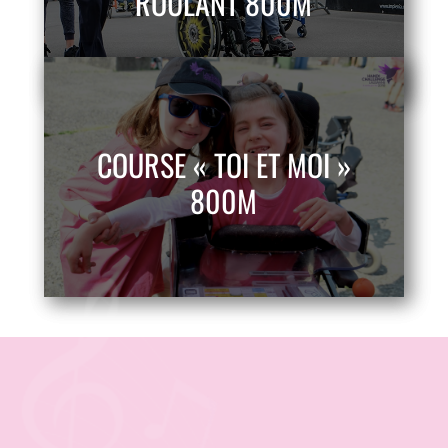
ROULANT 800M
COURSE « TOI ET MOI »
800M