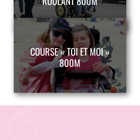
ROULANT 800M
COURSE « TOI ET MOI »
800M